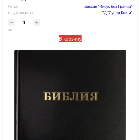
Автор
миссия "Иисус без Границ"
Издательство
ТД "Супер Книги"
шт
В корзину