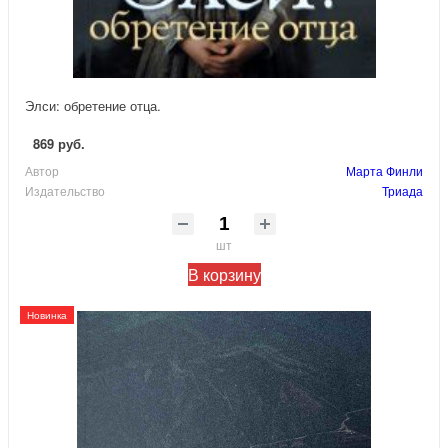
Элси: обретение отца.
869 руб.
Автор
Марта Финли
Издательство
Триада
шт
В корзину
Новинка