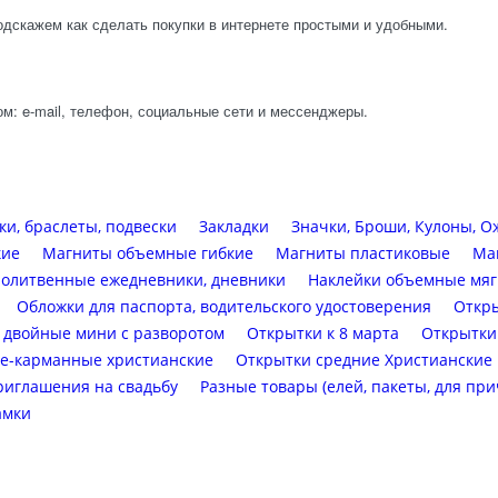
одскажем как сделать покупки в интернете простыми и удобными.
м: e-mail, телефон, социальные сети и мессенджеры.
ки, браслеты, подвески
Закладки
Значки, Броши, Кулоны, О
кие
Магниты объемные гибкие
Магниты пластиковые
Ма
олитвенные ежедневники, дневники
Наклейки объемные мяг
Обложки для паспорта, водительского удостоверения
Откры
 двойные мини с разворотом
Открытки к 8 марта
Открытки
е-карманные христианские
Открытки средние Христианские
риглашения на свадьбу
Разные товары (елей, пакеты, для при
амки