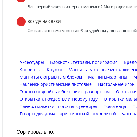
Ваш первый заказ в интернет-магазине? Мы с радостью п
ВСЕГДА НА СВЯЗИ
Связаться с нами можно любым удобным для вас способо
Аксессуары
Блокноты, тетради, полиграфия
Брело
Конверты
Кружки
Магниты закатные металличес
Магниты с отрывным блоком
Магниты-картины
М
Наклейки христианские листовые
Настольные игры
Открытки двойные большие с разворотом
Открытки
Открытки к Рождеству и Новому Году
Открытки малы
Панно, плакетки, плакаты, сувениры
Полотенца
П
Товары для дома с христианской символикой
Фотор
Сортировать по: