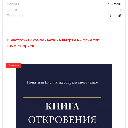
Формат
167*236
Тираж
1
Переплет
твердый
В настройках компонента не выбран ни один тип
комментариев
Новинка