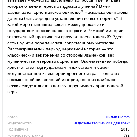
которая отделяет ересь от здравого учения? В чем
заключается христианское единство? Насколько одинаковы
должны быть обряды и установления во всех церквях? В
какой мере нынешние союзы между церковью и
государством похожи на союз церкви и Римской империи,
заключенный практически сразу же после гонений? Здесь
есть над чем поразмыслить современному читателю.
Рассматриваемый период церковной истории — это
классический век гонений со стороны язычников, век
мученичества и героизма христиан. Окончательная победа
христианства над иудаизмом, язычеством и самой
могущественной из империй древнего мира — одно из
возвышеннейших явлений истории, одно из наиболее
веских свидетельств в пользу нерушимости христианской
веры.
Автор
Филип Шафф
Издательство
издательство "Библия для всех"
Год выпуска
2010
Количество страниц
592