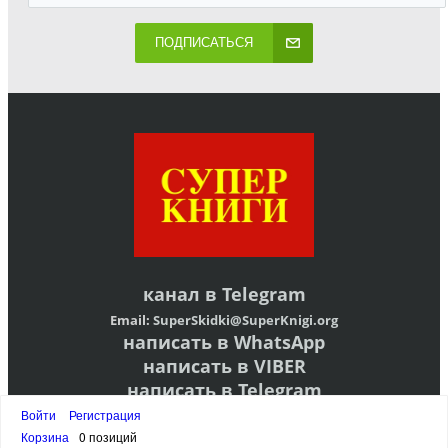
ПОДПИСАТЬСЯ
канал в
Telegram
Email:
SuperSkidki@SuperKnigi.
org
написать в WhatsApp
написать в VIBER
написать в Telegram
Войти
Регистрация
АДРЕС ОФИСА:
ЛЕНИНГРАДСКАЯ ОБЛАСТЬ,ВСЕВОЛОЖСКИЙ РАЙОН,
МАССИВ ВАРТЕМЯГИ-1, УЛ ЦЕНТРАЛЬНАЯ Д 11, РОССИЯ
Корзина
0 позиций