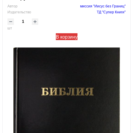
Автор
миссия "Иисус без Границ"
Издательство
ТД "Супер Книги"
шт
В корзину