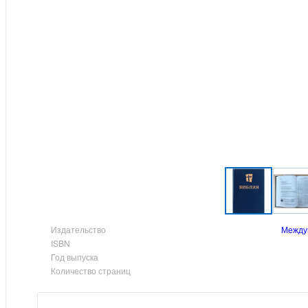
Издательство
Между
ISBN
Год выпуска
Количество страниц