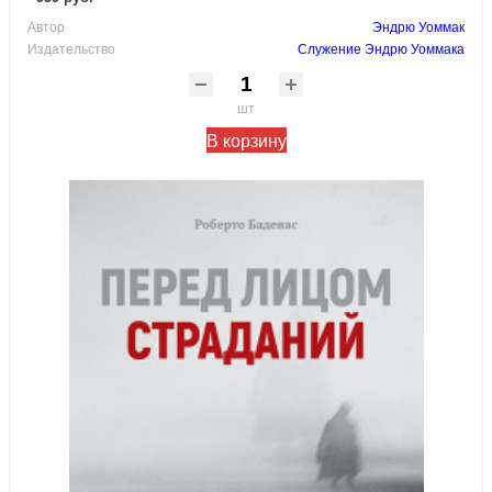
Автор
Эндрю Уоммак
Издательство
Служение Эндрю Уоммака
шт
В корзину