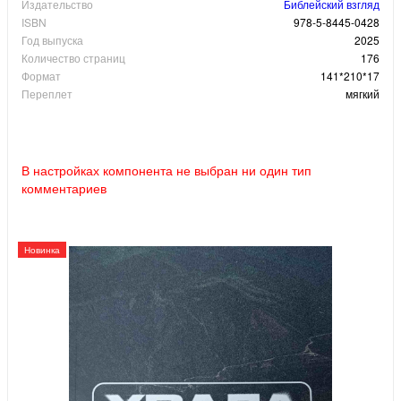
Издательство
Библейский взгляд
ISBN
978-5-8445-0428
Год выпуска
2025
Количество страниц
176
Формат
141*210*17
Переплет
мягкий
В настройках компонента не выбран ни один тип
комментариев
Новинка