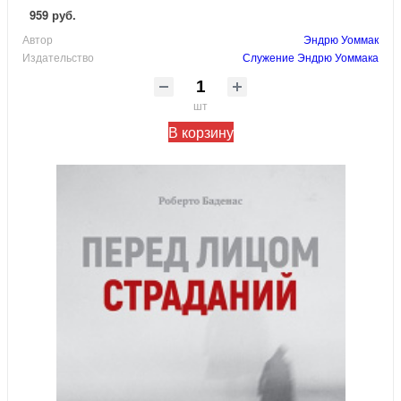
959 руб.
Автор
Эндрю Уоммак
Издательство
Служение Эндрю Уоммака
шт
В корзину