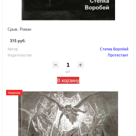
Срыв. Роман
315 руб.
Автор
Степка Воробей
Издательство
Протестант
шт
В корзину
Новинка