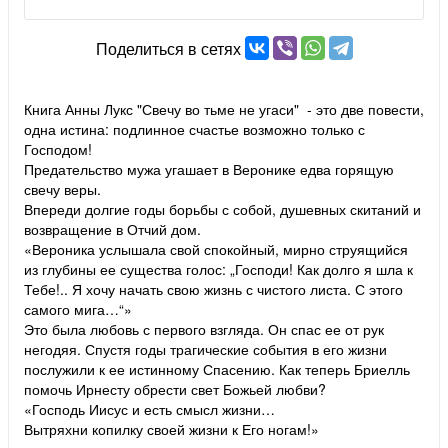
Поделиться в сетях
Книга Анны Лукс "Свечу во тьме не угаси" - это две повести,
одна истина: подлинное счастье возможно только с
Господом!
Предательство мужа угашает в Веронике едва горящую
свечу веры.
Впереди долгие годы борьбы с собой, душевных скитаний и
возвращение в Отчий дом.
«Вероника услышала свой спокойный, мирно струящийся
из глубины ее существа голос: „Господи! Как долго я шла к
Тебе!.. Я хочу начать свою жизнь с чистого листа. С этого
самого мига…“»
Это была любовь с первого взгляда. Он спас ее от рук
негодяя. Спустя годы трагические события в его жизни
послужили к ее истинному Спасению. Как теперь Бриелль
помочь Ирнесту обрести свет Божьей любви?
«Господь Иисус и есть смысл жизни…
Вытряхни копилку своей жизни к Его ногам!»