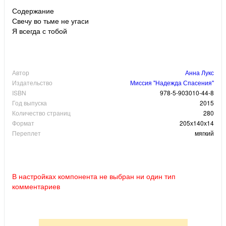
Содержание
Свечу во тьме не угаси
Я всегда с тобой
Автор
Анна Лукс
Издательство
Миссия "Надежда Спасения"
ISBN
978-5-903010-44-8
Год выпуска
2015
Количество страниц
280
Формат
205х140х14
Переплет
мягкий
В настройках компонента не выбран ни один тип
комментариев