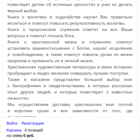
повествует детям об истинных ценностях и учит их делать
верный выбор.
Книги о молитвах и ходатайстве научат Вас правильно
молиться и помогут повысить результативность молитвы.
Книги о пророческом служении ответят на все Ваши
вопросы и помогут познать Бога.
Книги о христианской жизни и служениях помогут
установить взаимоотношения с Богом, научат исцелению
и освобождению, а также помогут извлечь уроки из жизни
пророков и применить их в личной жизни.
Христианская художественная литература в своих историях
пробуждает в людях желание совершать лучшие поступки.
Также в магазине представлен большой выбор книг
с биографиями и свидетельствами, в которых рассказан
опыт других людей, и которые повествуют о известных
личностях.
Мы осуществляем доставку христианских книг почтой
в короткие сроки и вне зависимости от того, где
вы находитесь.
Войти
Регистрация
Назад
1
2
3
4
331
Вперед
Корзина
0 позиций
на сумму
0 руб.