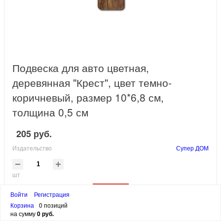
Подвеска для авто цветная,
деревянная "Крест", цвет темно-
коричневый, размер 10*6,8 см,
толщина 0,5 см
205 руб.
Издательство
Супер ДОМ
шт
В корзину
Войти
Регистрация
Корзина
0 позиций
Интернет-магазин
«Супер Книги» предлагает Вам купить
на сумму
0 руб.
христианские сувениры, которые могут стать отличным