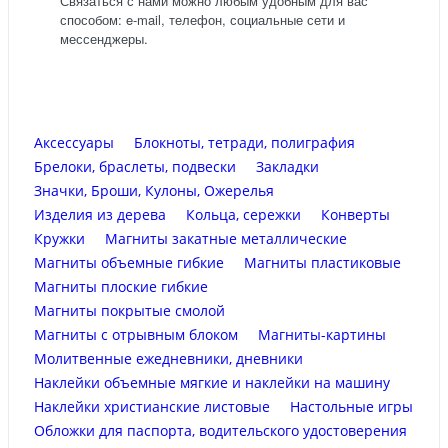
Связаться с нами можно любым удобным для вас
способом: e-mail, телефон, социальные сети и
мессенджеры.
Аксессуары
Блокноты, тетради, полиграфия
Брелоки, браслеты, подвески
Закладки
Значки, Броши, Кулоны, Ожерелья
Изделия из дерева
Кольца, сережки
Конверты
Кружки
Магниты закатные металлические
Магниты объемные гибкие
Магниты пластиковые
Магниты плоские гибкие
Магниты покрытые смолой
Магниты с отрывным блоком
Магниты-картины
Молитвенные ежедневники, дневники
Наклейки объемные мягкие и наклейки на машину
Наклейки христианские листовые
Настольные игры
Обложки для паспорта, водительского удостоверения