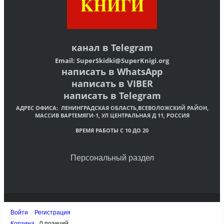
канал в
Telegram
Email:
SuperSkidki@SuperKnigi.
org
написать в WhatsApp
написать в VIBER
написать в Telegram
АДРЕС ОФИСА:
ЛЕНИНГРАДСКАЯ ОБЛАСТЬ,ВСЕВОЛОЖСКИЙ РАЙОН,
МАССИВ ВАРТЕМЯГИ-1, УЛ ЦЕНТРАЛЬНАЯ Д 11, РОССИЯ
ВРЕМЯ РАБОТЫ С 10 ДО 20
Персональный раздел
© Интернет-магазин христианских книг «Супер Книги»
Войти
Регистрация
Наверх
Корзина
0 позиций