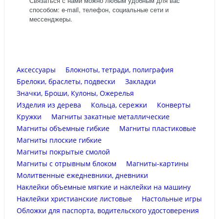
Связаться с нами можно любым удобным для вас
способом: e-mail, телефон, социальные сети и
мессенджеры.
Аксессуары
Блокноты, тетради, полиграфия
Брелоки, браслеты, подвески
Закладки
Значки, Броши, Кулоны, Ожерелья
Изделия из дерева
Кольца, сережки
Конверты
Кружки
Магниты закатные металлические
Магниты объемные гибкие
Магниты пластиковые
Магниты плоские гибкие
Магниты покрытые смолой
Магниты с отрывным блоком
Магниты-картины
Молитвенные ежедневники, дневники
Наклейки объемные мягкие и наклейки на машину
Наклейки христианские листовые
Настольные игры
Обложки для паспорта, водительского удостоверения