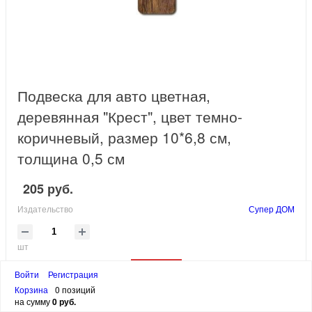
Подвеска для авто цветная,
деревянная "Крест", цвет темно-
коричневый, размер 10*6,8 см,
толщина 0,5 см
205 руб.
Издательство
Супер ДОМ
шт
В корзину
Войти
Регистрация
Корзина
0 позиций
Интернет-магазин
«Супер Книги» предлагает Вам купить
на сумму
0 руб.
христианские сувениры, которые могут стать отличным