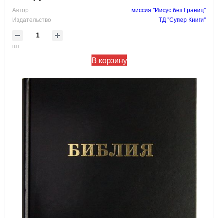
Автор
миссия "Иисус без Границ"
Издательство
ТД "Супер Книги"
шт
В корзину