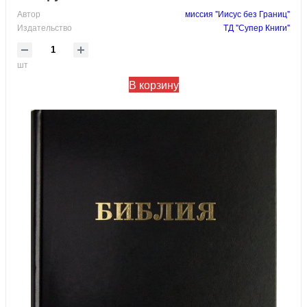
Автор
миссия "Иисус без Границ"
Издательство
ТД "Супер Книги"
шт
В корзину