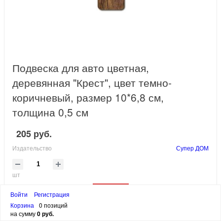
Подвеска для авто цветная,
деревянная "Крест", цвет темно-
коричневый, размер 10*6,8 см,
толщина 0,5 см
205 руб.
Издательство
Супер ДОМ
шт
В корзину
Войти
Регистрация
Корзина
0 позиций
Интернет-магазин
«Супер Книги» предлагает Вам купить
на сумму
0 руб.
христианские сувениры, которые могут стать отличным