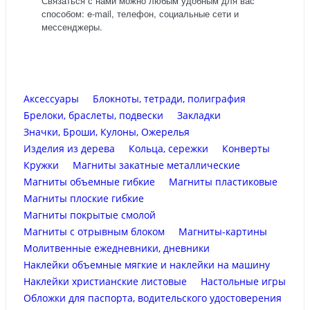
Связаться с нами можно любым удобным для вас
способом: e-mail, телефон, социальные сети и
мессенджеры.
Аксессуары
Блокноты, тетради, полиграфия
Брелоки, браслеты, подвески
Закладки
Значки, Броши, Кулоны, Ожерелья
Изделия из дерева
Кольца, сережки
Конверты
Кружки
Магниты закатные металлические
Магниты объемные гибкие
Магниты пластиковые
Магниты плоские гибкие
Магниты покрытые смолой
Магниты с отрывным блоком
Магниты-картины
Молитвенные ежедневники, дневники
Наклейки объемные мягкие и наклейки на машину
Наклейки христианские листовые
Настольные игры
Обложки для паспорта, водительского удостоверения